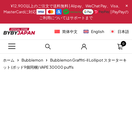
¥12,900以上のご注文で送料無料 | Alipay、WeChat Pay、Visa、
MasterCardに対応
| PayPayの
ご利用についてはサポートまで
简体中文
English
日本語
0
ホーム
Bubblemon
Bubblemon Graffiti-II Lollipot スターターキ
ット (ポッド9個同梱) VAPE 30000 puffs