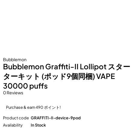
Bubblemon
Bubblemon Graffiti-II Lollipot スター
ターキット (ポッド9個同梱) VAPE
30000 puffs
0 Reviews
Purchase & earn 490 ポイント!
Product code
GRAFFITI-II-device-9pod
Availability
In Stock