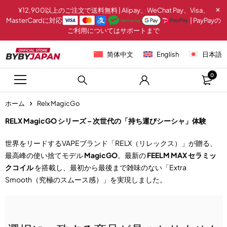
¥12,900以上のご注文で送料無料 | Alipay、WeChat Pay、Visa、
MasterCardに対応
| PayPayの
ご利用についてはサポートまで
简体中文
English
日本語
0
ホーム
Relx MagicGo
RELX MagicGO シリーズ – 次世代の「持ち運びシーシャ」体験
世界をリードするVAPEブランド「RELX（リレックス）」が贈る、
最高峰の使い捨てモデル
MagicGO
。最新の
FEELM MAX セラミッ
クコイル
を搭載し、最初から最後まで雑味のない「Extra
Smooth（究極のスムース感）」を実現しました。