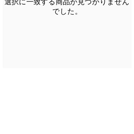
選択に一致する商品が見つかりません
でした。
简体中文
(
簡体中国語
)
English
(
英語
)
日本語