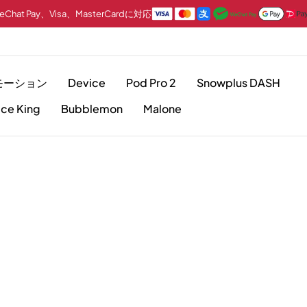
hat Pay、Visa、MasterCardに対応
モーション
Device
Pod Pro 2
Snowplus DASH
Ice King
Bubblemon
Malone