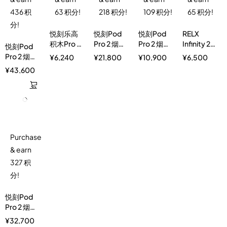
436 积
63 积分!
218 积分!
109 积分!
65 积分!
分!
悦刻乐高
悦刻Pod
悦刻Pod
RELX
积木Pro 1
Pro 2 烟弹
Pro 2 烟弹
Infinity 2
悦刻Pod
颗烟弹烟
特惠装20
特惠装10
Plus
Pro 2 烟弹
¥
6,240
¥
21,800
¥
10,900
¥
6,500
杆套装
颗装 送1颗
颗装
Device
特惠装40
¥
43,600
颗装 送4颗
Purchase
& earn
327 积
分!
悦刻Pod
Pro 2 烟弹
特惠装30
¥
32,700