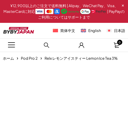
¥12,900以上のご注文で送料無料 | Alipay、WeChat Pay、Visa、
MasterCardに対応
| PayPayの
ご利用についてはサポートまで
简体中文
English
日本語
0
ホーム
Pod Pro 2
Relx レモンアイスティー Lemon Ice Tea 3%
-20%