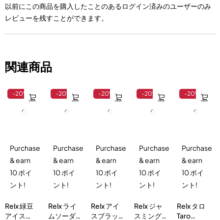
以前にこの商品を購入したことのあるログイン済みのユーザーのみ
レビューを残すことができます。
関連商品
-20%
-20%
-20%
-20%
-20%
Purchase
Purchase
Purchase
Purchase
Purchase
& earn
& earn
& earn
& earn
& earn
10 ポイ
10 ポイ
10 ポイ
10 ポイ
10 ポイ
ント!
ント!
ント!
ント!
ント!
Relx 緑豆
Relx ライ
Relx アイ
Relx ジャ
Relx タロ
アイス
ムソーダ
スブラッ
スミング
Taro