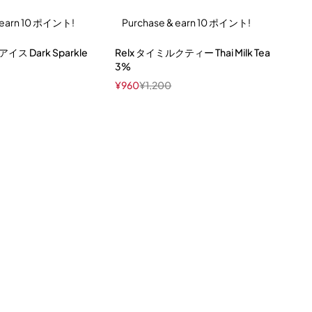
 earn 10 ポイント!
Purchase & earn 10 ポイント!
イス Dark Sparkle
Relx タイミルクティー Thai Milk Tea
3%
¥
960
¥
1,200