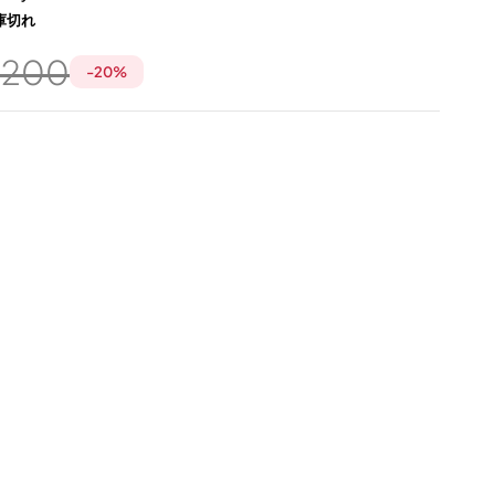
庫切れ
,200
-
20
%