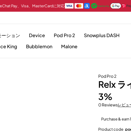
hat Pay、Visa、MasterCardに対応
モーション
Device
Pod Pro 2
Snowplus DASH
Ice King
Bubblemon
Malone
Pod Pro 2
Relx 
3%
0 Reviews
レビュ
Purchase & ear
Product code
po