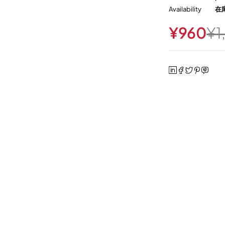
Availability
在
¥
960
¥
1