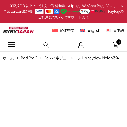
¥12,900以上のご注文で送料無料 | Alipay、WeChat Pay、Visa、
MasterCardに対応
| PayPayの
ご利用についてはサポートまで
简体中文
English
日本語
0
ホーム
Pod Pro 2
Relx ハネデューメロン Honeydew Melon 3%
-20%