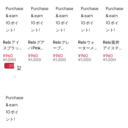
Purchase
Purchase
Purchase
Purchase
Purchase
& earn
& earn
& earn
& earn
& earn
10 ポイ
10 ポイ
10 ポイ
10 ポイ
10 ポイ
ント!
ント!
ント!
ント!
ント!
Relx アイ
Relx グア
Relx グレ
Relx ウォ
Relx 龍井
スブラッ
バ Pink
ープ
ーターメ
アイステ
クティー
Guava 3%
Tangy
ロンアイ
ィー
¥
960
¥
960
¥
960
¥
960
¥
960
Iced
Grape 3%
ス
Longjing
¥
1,200
¥
1,200
¥
1,200
¥
1,200
¥
1,200
Black Tea
Watermelon
Ice Tea
-20%
3%
Ice 3%
3%
Purchase
& earn
10 ポイ
ント!