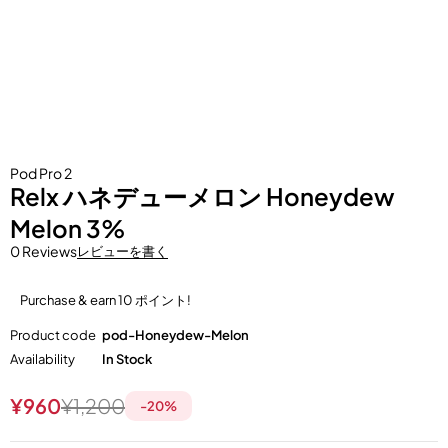
Pod Pro 2
Relx ハネデューメロン Honeydew
Melon 3%
0 Reviews
レビューを書く
Purchase & earn 10 ポイント!
Product code
pod-Honeydew-Melon
Availability
In Stock
¥
960
¥
1,200
-
20
%