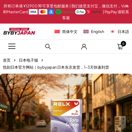
所有订单满 ¥12900 即可享受包邮服务 | 我们接受支付宝，微信支付，Visa
和MasterCard
| PayPay 请联系
客服
简体中文
English
日本語
0
首页
日本电子烟
悦刻日本官方网站｜bybyjapan 日本东京发货，1–3天快速到货